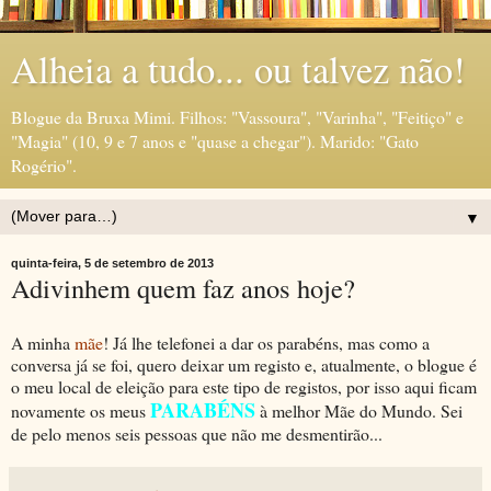
Alheia a tudo... ou talvez não!
Blogue da Bruxa Mimi. Filhos: "Vassoura", "Varinha", "Feitiço" e
"Magia" (10, 9 e 7 anos e "quase a chegar"). Marido: "Gato
Rogério".
▼
quinta-feira, 5 de setembro de 2013
Adivinhem quem faz anos hoje?
A minha
mãe
! Já lhe telefonei a dar os parabéns, mas como a
conversa já se foi, quero deixar um registo e, atualmente, o blogue é
o meu local de eleição para este tipo de registos, por isso aqui ficam
PARABÉNS
novamente os meus
à melhor Mãe do Mundo. Sei
de pelo menos seis pessoas que não me desmentirão...